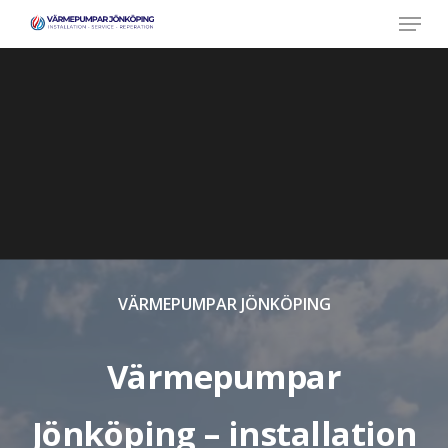
Menu
Skip
to
main
content
VÄRMEPUMPAR JÖNKÖPING
Värmepumpar
Jönköping – installation