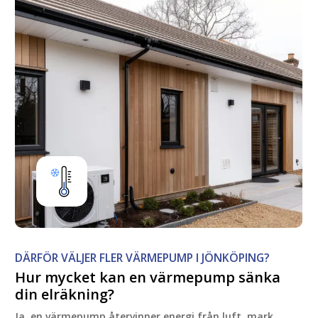
DÄRFÖR VÄLJER FLER VÄRMEPUMP I JÖNKÖPING?
Hur
mycket
kan
en
värmepump
sänka
din
elräkning?
Ja, en värmepump återvinner energi från luft, mark