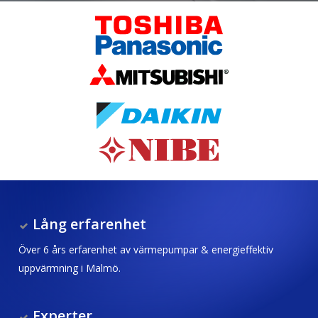
Lång erfarenhet
Över 6 års erfarenhet av värmepumpar & energieffektiv
uppvärmning i Malmö.
E
xperter